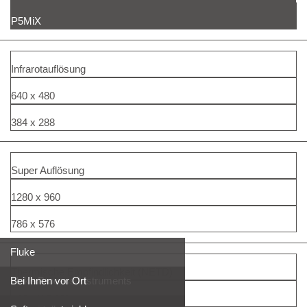
P5MiX
Infrarotauflösung
640 x 480
384 x 288
Super Auflösung
1280 x 960
786 x 576
Fluke
Thermische Empfindlichkeit (NETD)
Fluke Process Instruments
Bei Ihnen vor Ort
<30mK@30°