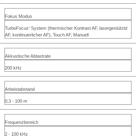
Fokus Modus
TurboFocus
System (thermischer Kontrast AF, lasergestütztd
®
AF, kontinuierlicher AF), Touch AF, Manuell
Akkustische Abtastrate
200 kHz
Arbeistabstand
0,3 - 100 m
Frequenzbereich
2 - 100 kHz