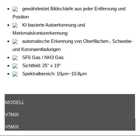
gewährleistet Bildschärfe aus jeder Entfernung und
Position
KI-basierte Autoerkennung und
Merkmalskonturerkennung
automatische Erkennung von Oberflächen-, Schwebe-
und Koronaentladungen
SF6 Gas / NH3 Gas
Sichtfeld: 25° x 19°
Spektralbereich: 10μm~10.8μm
MODELL
V7MiX
V5MiX