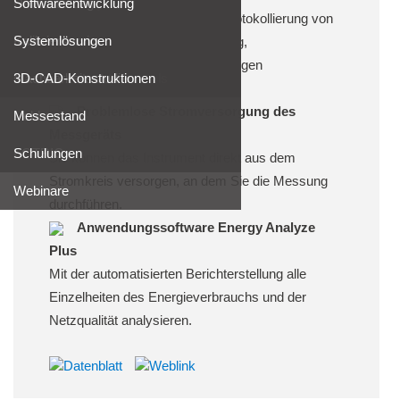
Fluke Reliability
Demostellung
Softwareentwicklung
Automatische Erfassung und Protokollierung von
Satron
Kalibrierservice
Systemlösungen
Spannung, Stromstärke, Leistung,
®
Oberschwingungen und zugehörigen
Gems Sensors & Controls
Machbarkeitsstudien
3D-CAD-Konstruktionen
Netzqualitätsparametern.
Problemlose Stromversorgung des
Liebherr
Messestand
Messgeräts
FOTRIC
Schulungen
Sie können das Instrument direkt aus dem
Stromkreis versorgen, an dem Sie die Messung
Webinare
durchführen.
Anwendungssoftware Energy Analyze
Plus
Mit der automatisierten Berichterstellung alle
Einzelheiten des Energieverbrauchs und der
Netzqualität analysieren.